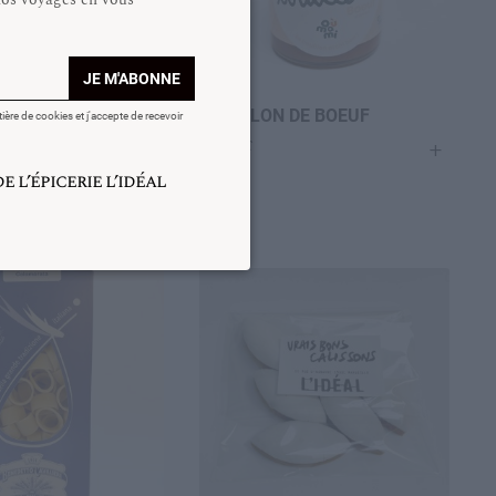
JE M'ABONNE
DIERENDONCK
BOUILLON DE BOEUF
tière de cookies et j'accepte de recevoir
+
+
12,00
€
 l’épicerie l’idéal