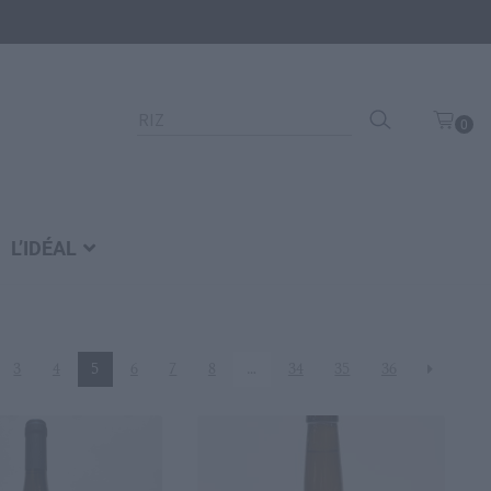
Recherche
0
pour :
art
icl
e
L’IDÉAL
3
4
5
6
7
8
…
34
35
36