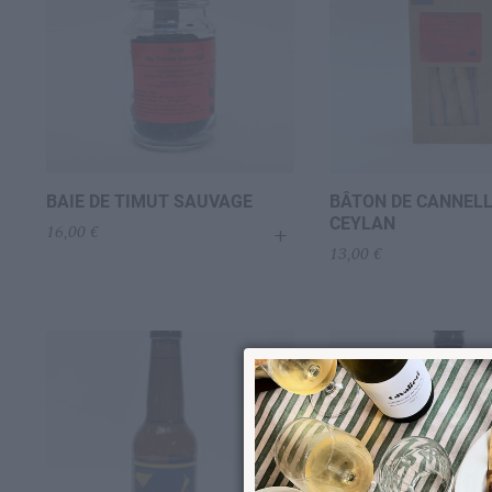
BAIE DE TIMUT SAUVAGE
BÂTON DE CANNELL
CEYLAN
+
16,00
€
13,00
€