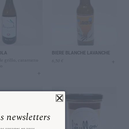
OLA
BIERE BLANCHE LAVANCHE
+
e grillo, catarratto
6,50
€
co
+
 newsletters
 nos voyages en vous