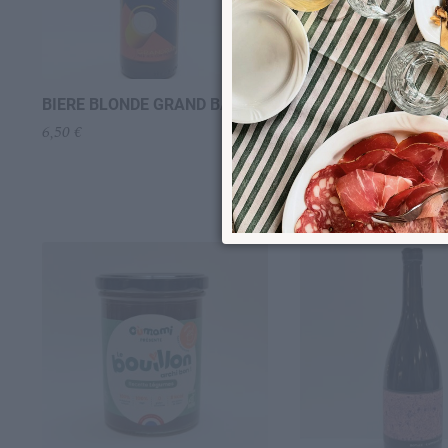
BIERE BLONDE GRAND BAIN
BIERE IPA FACONDE
+
6,50
€
6,50
€