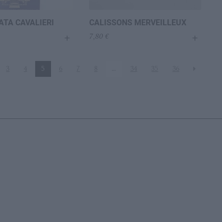
TA CAVALIERI
CALISSONS MERVEILLEUX
+
+
7,80
€
3
4
5
6
7
8
…
34
35
36