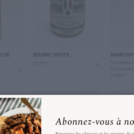
E DE
BEURRE TRUFFE
BIANCOVI
+
Vin blanc d
15,50
€
+
et grecani
31,00
€
Abonnez-vous à nos
Retrouvez les adresses et les recettes de