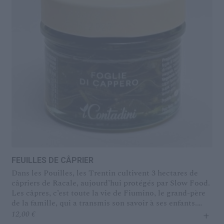
FEUILLES DE CÂPRIER
Dans les Pouilles, les Trentin cultivent 3 hectares de
câpriers de Racale, aujourd’hui protégés par Slow Food.
Les câpres, c’est toute la vie de Fiumino, le grand-père
de la famille, qui a transmis son savoir à ses enfants.
+
Chez eux, on récolte aussi les petites feuilles,
12,00
€
conservées ensuite dans l’huile d’olive, le vinaigre de