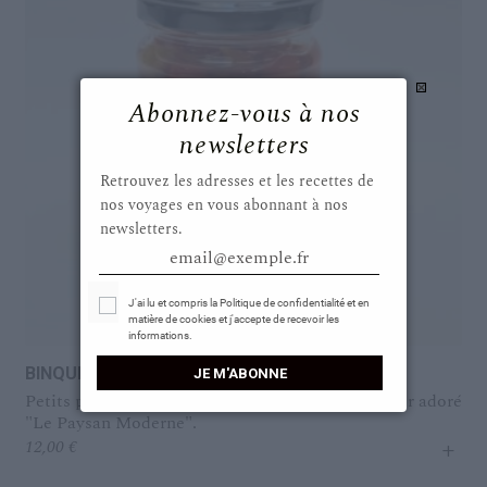
Abonnez-vous à nos
newsletters
Retrouvez les adresses et les recettes de
nos voyages en vous abonnant à nos
newsletters.
email@exemple.fr
Select Options
J'ai lu et compris la Politique de confidentialité et en
matière de cookies et j'accepte de recevoir les
informations.
BINQUINHOS EN PICKLES
JE M'ABONNE
Petits piments doux en pickles de notre maraîcher adoré
"Le Paysan Moderne".
+
12,00
€