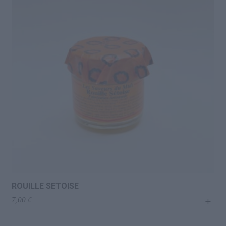
Conserves de poissons
Tomates et Sauces tomates
Pestos en tous genres
Condiments
Piquant
Huiles, Vinaigres, Assaisonnements
Oléagineux
ROUILLE SETOISE
Sels, Poivres et Baies
+
7,00
€
Épices, Aromates