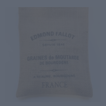
pomme, sucre, sel et juste de citron. Un pickles très
élégant à servir avec un carpaccio de poisson cru. Ou
sur le vitello tonnato.