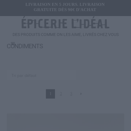
LIVRAISON EN 5 JOURS. LIVRAISON
GRATUITE DÈS 90€ D'ACHAT
DES PRODUITS COMME ON LES AIME, LIVRÉS CHEZ VOUS
Menu
CONDIMENTS
Ouvrir
FRAIS
le
menu
Ouvrir
SALÉ
enfant
le
menu
Gressins, Crackers
enfant
1
2
3
Toutes les Olives
Conserves de légumes