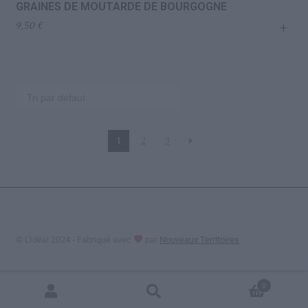
GRAINES DE MOUTARDE DE BOURGOGNE
+
9,50
€
1
2
3
© L'Idéal 2024 - Fabriqué avec
par
Nouveaux Territoires
0
Recherche
Recherche