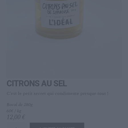
menu
Ouvrir
L’IDÉAL
enfant
le
menu
enfant
CITRONS AU SEL
C’est le petit secret qui condimente presque tout !
Bocal de 280g
60€ / kg
12,00
€
quantité