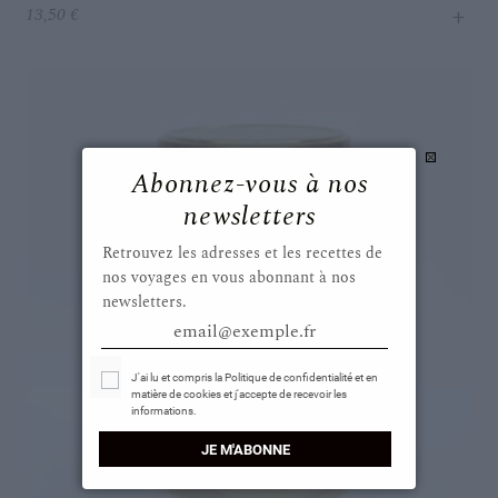
+
13,50
€
Abonnez-vous à nos
newsletters
Retrouvez les adresses et les recettes de
nos voyages en vous abonnant à nos
newsletters.
email@exemple.fr
Select Options
J'ai lu et compris la Politique de confidentialité et en
matière de cookies et j'accepte de recevoir les
informations.
JE M'ABONNE