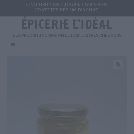
LIVRAISON EN 5 JOURS. LIVRAISON
GRATUITE DÈS 90€ D'ACHAT
DES PRODUITS COMME ON LES AIME, LIVRÉS CHEZ VOUS
Menu
Ouvrir
FRAIS
le
menu
Ouvrir
🔍
SALÉ
enfant
le
menu
Ouvrir
SUCRÉ
enfant
le
menu
Ouvrir
BOISSONS
enfant
le
menu
Ouvrir
CADEAUX
enfant
le