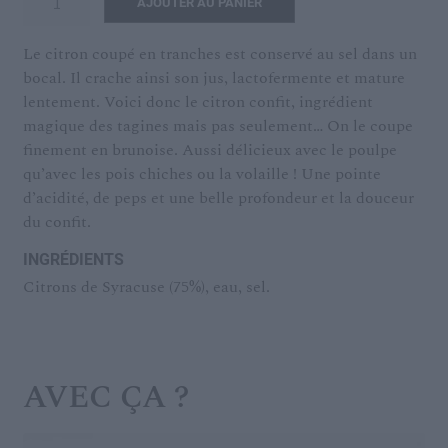
AJOUTER AU PANIER
de
CITRONS
Le citron coupé en tranches est conservé au sel dans un
AU
bocal. Il crache ainsi son jus, lactofermente et mature
SEL
lentement. Voici donc le citron confit, ingrédient
magique des tagines mais pas seulement… On le coupe
finement en brunoise. Aussi délicieux avec le poulpe
qu’avec les pois chiches ou la volaille ! Une pointe
d’acidité, de peps et une belle profondeur et la douceur
du confit.
INGRÉDIENTS
Citrons de Syracuse (75%), eau, sel.
AVEC ÇA ?