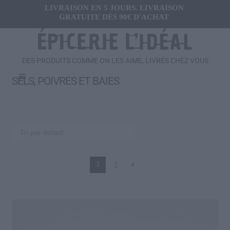
LIVRAISON EN 5 JOURS. LIVRAISON
GRATUITE DÈS 90€ D'ACHAT
DES PRODUITS COMME ON LES AIME, LIVRÉS CHEZ VOUS
Menu
SELS, POIVRES ET BAIES
Ouvrir
FRAIS
le
menu
Ouvrir
SALÉ
enfant
le
menu
Gressins, Crackers
enfant
1
2
Toutes les Olives
Conserves de légumes