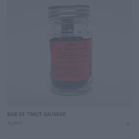
Conserves de poissons
Tomates et Sauces tomates
Pestos en tous genres
Condiments
Piquant
Huiles, Vinaigres, Assaisonnements
Oléagineux
BAIE DE TIMUT SAUVAGE
Sels, Poivres et Baies
+
16,00
€
Épices, Aromates