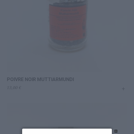
POIVRE NOIR MUTTIARMUNDI
+
13,00
€