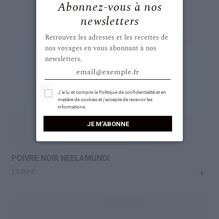
Abonnez-vous à nos
newsletters
Retrouvez les adresses et les recettes de
nos voyages en vous abonnant à nos
newsletters.
email@exemple.fr
Select Options
J'ai lu et compris la Politique de confidentialité et en
matière de cookies et j'accepte de recevoir les
informations.
JE M'ABONNE
POIVRE NOIR NEELAMUNDI
+
13,00
€