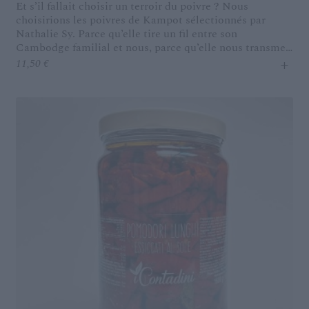
Et s’il fallait choisir un terroir du poivre ? Nous
choisirions les poivres de Kampot sélectionnés par
Nathalie Sy. Parce qu’elle tire un fil entre son
Cambodge familial et nous, parce qu’elle nous transmet
+
le travail de ces petites fermes agricoles, le goût de ses
11,50
€
voyages. Une manière de transmettre ses origines et sa
culture. Le poivre noir est piquant, fruité, légèrement
mentholé.