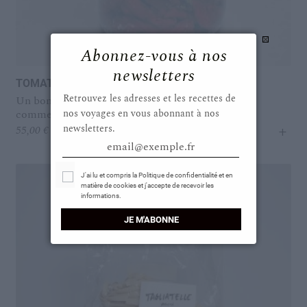
Abonnez-vous à nos
newsletters
TOMATES LONGUES SÉCHÉES AU SOLEIL
Retrouvez les adresses et les recettes de
Un bon goût de tomates mûres, à utiliser presque
nos voyages en vous abonnant à nos
comme un condiment !
+
newsletters.
55,00
€
email@exemple.fr
Select Options
J'ai lu et compris la Politique de confidentialité et en
matière de cookies et j'accepte de recevoir les
informations.
JE M'ABONNE