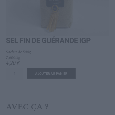
menu
Ouvrir
L’IDÉAL
enfant
le
menu
enfant
SEL FIN DE GUÉRANDE IGP
Sachet de 500g
7,60€/kg
4,20
€
quantité
AJOUTER AU PANIER
de
SEL
FIN
DE
AVEC ÇA ?
GUÉRANDE
IGP