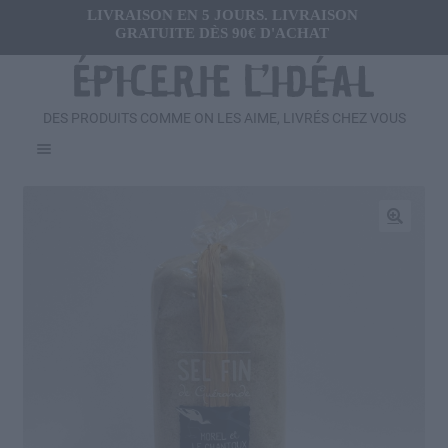
LIVRAISON EN 5 JOURS. LIVRAISON
GRATUITE DÈS 90€ D'ACHAT
DES PRODUITS COMME ON LES AIME, LIVRÉS CHEZ VOUS
Menu
Ouvrir
FRAIS
le
menu
Ouvrir
🔍
SALÉ
enfant
le
menu
Ouvrir
SUCRÉ
enfant
le
menu
Ouvrir
BOISSONS
enfant
le
menu
Ouvrir
CADEAUX
enfant
le