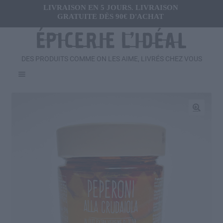
LIVRAISON EN 5 JOURS. LIVRAISON
GRATUITE DÈS 90€ D'ACHAT
DES PRODUITS COMME ON LES AIME, LIVRÉS CHEZ VOUS
Menu
Ouvrir
FRAIS
le
menu
Ouvrir
🔍
SALÉ
enfant
le
menu
Ouvrir
SUCRÉ
enfant
le
menu
Ouvrir
BOISSONS
enfant
le
menu
Ouvrir
CADEAUX
enfant
le