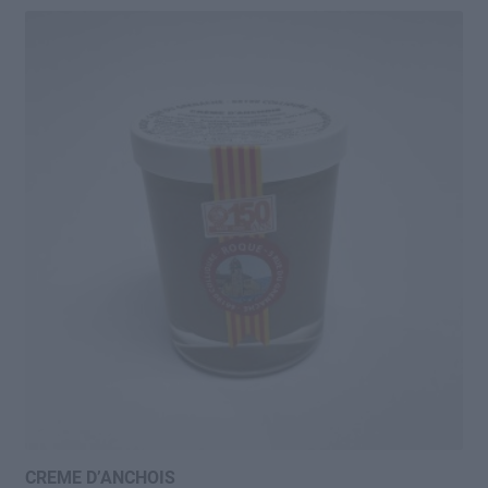
spécialité. La tomate donc mais aussi l'aubergine,
l'artichaut, les friarielli, la courgette et le poivron... tous
cultivés au coeur de l'Agro Sarnese Nocerino, la vallée
qui s'étend du Vésuve au Golfe de Naples, entre la mer
et les montagnes Lattari. Vive la tradition de la
conserve du Sud ! Les Marazzo en sont clairement des
ambassadeurs dans le respect de l'environnement
(énergie propre, recyclage des eaux et des emballages,
utilisation de moyens électriques pour
l'approvisionnement en matières premières locales).
CREME D’ANCHOIS