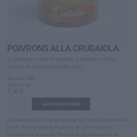
menu
Ouvrir
L’IDÉAL
enfant
le
menu
enfant
POIVRONS ALLA CRUDAIOLA
Le goût pur et frais du poivron, à déguster sur des
tartines de fromage de brebis frais.
Bocal de 230g
34,35 € / kg
7,90
€
quantité
AJOUTER AU PANIER
de
POIVRONS
Le Salento, c’est le bout du bout de l’Italie, le talon de la
alla
botte. Précisément la Province de Lecce dans les
crudaiola
Pouilles. Ici, la famille Trentin 3e génération vit au