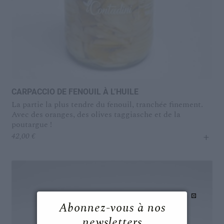
CARPACCIO DE FENOUIL À L’HUILE
La partie la plus tendre du fenouil, tranchée finement.
Avec des oranges, des olives taggiasche et de la
poutargue !
+
42,00
€
Abonnez-vous à nos
newsletters