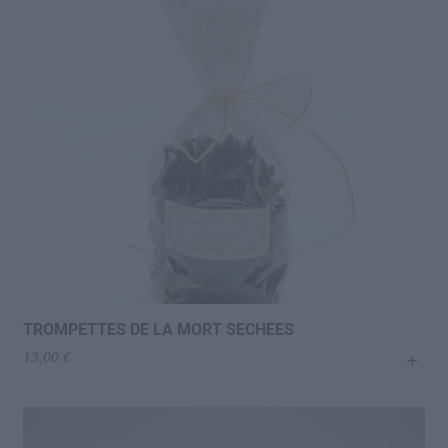
préparent sur des tamis géants, la purée de tomate
séchant au soleil pour en devenir l’estratto (concentré +
huile d’olive + sel) que l’on mettra dans la pasta con ceci,
dans les polpette al sugo. En Tunisie, le concentré de
tomate est partout ! Et c’est l’ingrédient indispensable
de la Makarouna Bsalsa. La recette de pasta nationale,
indétrônable et qui fait des Tunisiens les plus grands
mangeurs de pasta après l’Italie !
TROMPETTES DE LA MORT SECHEES
+
13,00
€