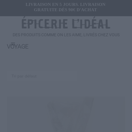
LIVRAISON EN 5 JOURS. LIVRAISON
GRATUITE DÈS 90€ D'ACHAT
DES PRODUITS COMME ON LES AIME, LIVRÉS CHEZ VOUS
Menu
VOYAGE
Ouvrir
FRAIS
le
menu
Ouvrir
SALÉ
enfant
le
menu
Ouvrir
SUCRÉ
enfant
le
menu
Ouvrir
BOISSONS
enfant
le
menu
Ouvrir
CADEAUX
enfant
le