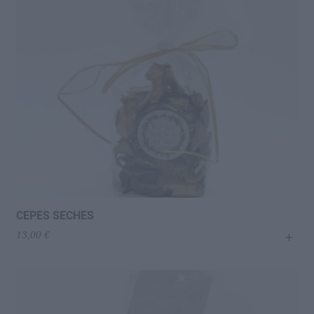
menu
Ouvrir
L’IDÉAL
enfant
le
menu
enfant
CEPES SECHES
+
13,00
€