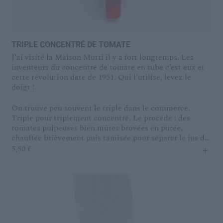
TRIPLE CONCENTRÉ DE TOMATE
J’ai visité la Maison Mutti il y a fort longtemps. Les
inventeurs du concentré de tomate en tube c’est eux et
cette révolution date de 1951. Qui l’utilise, levez le
doigt !
On trouve peu souvent le triple dans le commerce.
Triple pour triplement concentré. Le procédé : des
tomates pulpeuses bien mûres broyées en purée,
chauffée brièvement puis tamisée pour séparer le jus de
+
tomate et la pulpe fine des résidus de peau, graines et
5,50
€
fibres. Puis ce jus est chauffé doucement dans des
évaporateurs sous vide, ou comment retirer l’eau sans
trop cuire le produit pour ne pas altérer ni le goût, ni la
couleur. Pour le triple concentré de tomate, on retire
environ 70 à 75% de l’eau des tomates (contre 60 à 65%
pour le double). Résultat : de l’umami pur, de la
profondeur. Dans le Sud de l’Italie, les femmes le