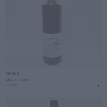
menu
Ouvrir
L’IDÉAL
enfant
le
menu
enfant
AMARO
Liqueur amère
+
36,00
€