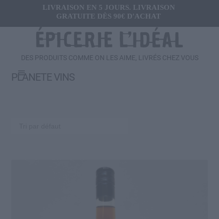
LIVRAISON EN 5 JOURS. LIVRAISON
GRATUITE DÈS 90€ D'ACHAT
DES PRODUITS COMME ON LES AIME, LIVRÉS CHEZ VOUS
Menu
PLANETE VINS
Ouvrir
FRAIS
le
menu
Ouvrir
SALÉ
enfant
le
menu
Ouvrir
SUCRÉ
enfant
le
menu
Ouvrir
BOISSONS
enfant
le
menu
Ouvrir
CADEAUX
enfant
le