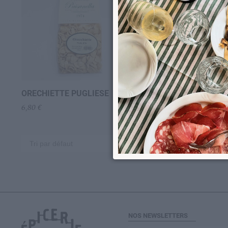
ORECHIETTE PUGLIESE
SCIALATIELLI
+
6,80
€
6,80
€
NOS NEWSLETTERS