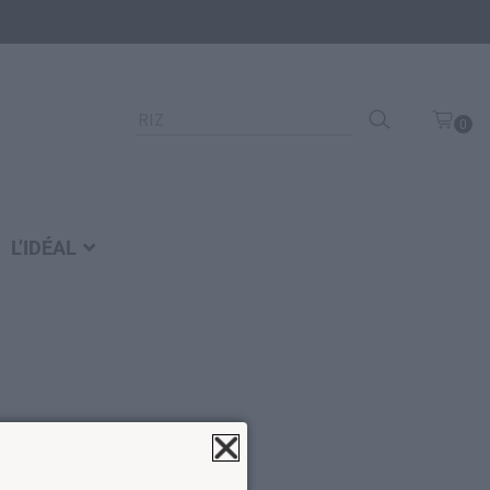
Recherche
0
pour :
art
icl
e
L’IDÉAL