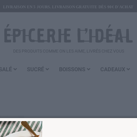
LIVRAISON EN 5 JOURS. LIVRAISON GRATUITE DÈS 90€ D'ACHAT
DES PRODUITS COMME ON LES AIME, LIVRÉS CHEZ VOUS
SALÉ
SUCRÉ
BOISSONS
CADEAUX