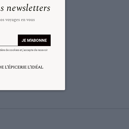
 newsletters
 nos voyages en vous
JE M'ABONNE
tière de cookies et j'accepte de recevoir
 l’épicerie l’idéal