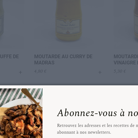
UFFE DE
MOUTARDE AU CURRY DE
MOUTARDE
MADRAS
VINAIGRE
+
+
4,80
€
5,30
€
Abonnez-vous à nos
Retrouvez les adresses et les recettes de
abonnant à nos newsletters.