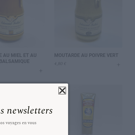
 AU MIEL ET AU
MOUTARDE AU POIVRE VERT
 BALSAMIQUE
+
4,80
€
+
 newsletters
 nos voyages en vous