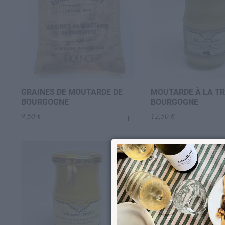
GRAINES DE MOUTARDE DE
MOUTARDE À LA TR
BOURGOGNE
BOURGOGNE
+
9,50
€
12,50
€