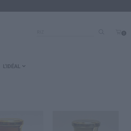
Recherche
0
pour :
art
icl
e
L’IDÉAL