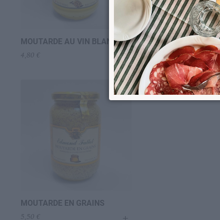
MOUTARDE AU VIN BLANC
MOUTARDE AUX NO
+
4,80
€
4,80
€
MOUTARDE EN GRAINS
+
5,50
€