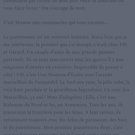
commande par retour de mail puis venir la chercher ou
vous faire livrer ! On s’occupe de tout.
C’est Manon aux commandes qui vous raconte…
Le panettonne est un souvenir lointain. Aussi loin que je
me souvienne, le premier que j’ai mangé, c’était chez Fifi
et Gérard. Un couple d’amis de mes grands-parents
paternels. Ils se sont rencontrés tous les quatre il y une
vingtaine d’années en croisière. Impossible de passer à
côté ! Fifi, c’est Une Nounou d’Enfer avec l’accent
marseillais de Fernandel. Le fard aux yeux, la jolie robe, la
voix haut perchée et la gentillesse légendaire. Ce sont des
Marseillais, ça oui ! Mais d’adoption ! Elle, c’est une
Italienne du Nord et lui, un Arménien. Tous les ans, ils
traversent la frontière pour les fêtes. A leur retour, ils
reviennent toujours avec des kilos de parmesan, des baci
et du panettonne. Mon premier panettonne donc, c’est
eux qui l’auront rapporté. Et je l’aurai goûté après un