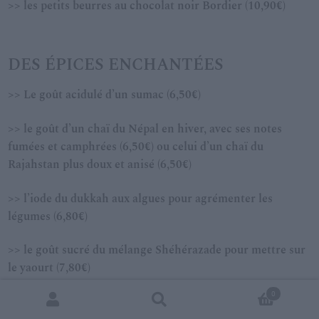
>> les petits beurres au chocolat noir Bordier (10,90€)
DES ÉPICES ENCHANTÉES
>> Le goût acidulé d’un sumac (6,50€)
>> le goût d’un chaï du Népal en hiver, avec ses notes
fumées et camphrées (6,50€) ou celui d’un chaï du
Rajahstan plus doux et anisé (6,50€)
>> l’iode du dukkah aux algues pour agrémenter les
légumes (6,80€)
>> le goût sucré du mélange Shéhérazade pour mettre sur
le yaourt (7,80€)
0
>> La douceur du vinaigre de dattes (11,80€ …)
Recherche
Recherche