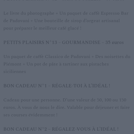
Le livre du photographe + Un paquet de caffè Espresso Bar
de Padovani + Une bouteille de sirop d’orgeat artisanal
pour préparer le meilleur café glacé !
PETITS PLAISIRS N°13 – GOURMANDISE – 35 euros
Un paquet de caffè Classico de Padovani + Des noisettes du
Piémont + Un pot de pâte à tartiner aux pistaches
siciliennes
BON CADEAU N°1 – R
É
GALE-TOI À L’ID
É
AL !
Cadeau pour une personne. D’une valeur de 50, 100 ou 150
euros. À vous de nous le dire. Valable pour déjeuner et faire
ses courses évidemment !
BON CADEAU N°2 – R
É
GALEZ-VOUS À L’ID
É
AL !