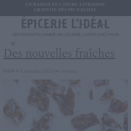
LIVRAISON EN 5 JOURS. LIVRAISON
GRATUITE DÈS 90€ D'ACHAT
DES PRODUITS COMME ON LES AIME, LIVRÉS CHEZ VOUS
Menu
Des nouvelles fraîches
Ouvrir
FRAIS
le
menu
Publié le
8 décembre 2023
par
mathieu
Ouvrir
SALÉ
enfant
le
menu
Ouvrir
SUCRÉ
enfant
le
menu
Ouvrir
BOISSONS
enfant
le
menu
Ouvrir
CADEAUX
enfant
le