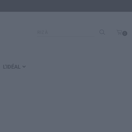
Recherche
0
pour :
art
icl
e
L’IDÉAL