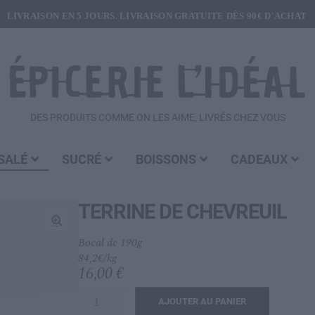
LIVRAISON EN 5 JOURS. LIVRAISON GRATUITE DÈS 90€ D'ACHAT
DES PRODUITS COMME ON LES AIME, LIVRÉS CHEZ VOUS
SALÉ
SUCRÉ
BOISSONS
CADEAUX
TERRINE DE CHEVREUIL
🔍
Bocal de 190g
84,2€/kg
16,00
€
quantité
AJOUTER AU PANIER
de