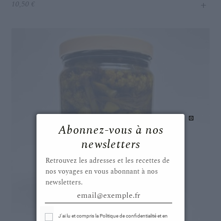
+
10,50
€
Abonnez-vous à nos
newsletters
Retrouvez les adresses et les recettes de
nos voyages en vous abonnant à nos
newsletters.
email@exemple.fr
Select Options
J'ai lu et compris la Politique de confidentialité et en