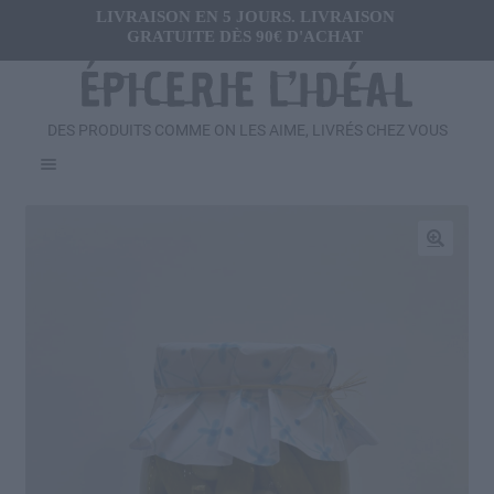
LIVRAISON EN 5 JOURS. LIVRAISON
GRATUITE DÈS 90€ D'ACHAT
DES PRODUITS COMME ON LES AIME, LIVRÉS CHEZ VOUS
Menu
Ouvrir
FRAIS
le
menu
Ouvrir
🔍
SALÉ
enfant
le
menu
Ouvrir
SUCRÉ
enfant
le
menu
Ouvrir
BOISSONS
enfant
le
menu
Ouvrir
CADEAUX
enfant
le