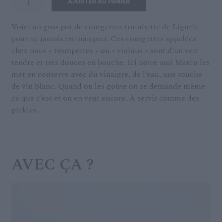
AJOUTER AU PANIER
de
COURGETTES
Voici un gros pot de courgettes trombette de Ligurie
TROMBETTE
pour ne jamais en manquer. Ces courgettes appelées
chez nous « trompettes » ou « violons » sont d’un vert
tendre et très douces en bouche. Ici notre ami Marco les
met en conserve avec du vinaigre, de l’eau, une touche
de vin blanc. Quand on les goûte on se demande même
ce que c’est et on en veut encore. À servir comme des
pickles.
AVEC ÇA ?