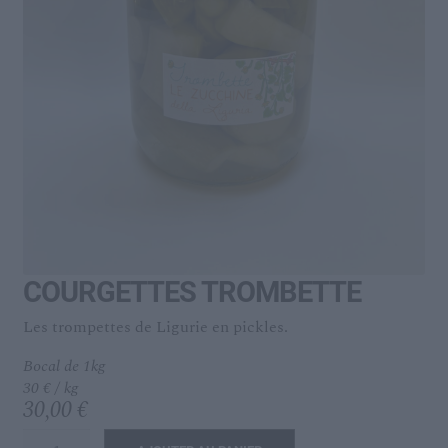
menu
Ouvrir
L’IDÉAL
enfant
le
menu
enfant
COURGETTES TROMBETTE
Les trompettes de Ligurie en pickles.
Bocal de 1kg
30 € / kg
30,00
€
quantité