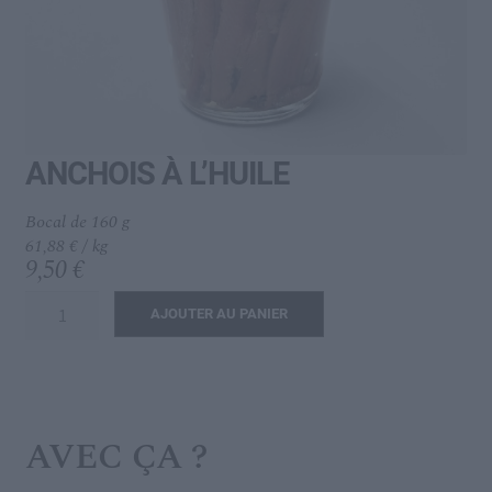
menu
Ouvrir
L’IDÉAL
enfant
le
menu
enfant
ANCHOIS À L’HUILE
Bocal de 160 g
61,88 € / kg
9,50
€
quantité
AJOUTER AU PANIER
de
ANCHOIS
À
L'HUILE
AVEC ÇA ?