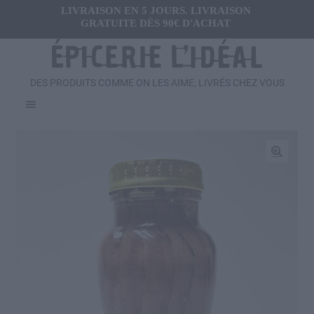
LIVRAISON EN 5 JOURS. LIVRAISON
GRATUITE DÈS 90€ D'ACHAT
DES PRODUITS COMME ON LES AIME, LIVRÉS CHEZ VOUS
Menu
Ouvrir
FRAIS
le
menu
Ouvrir
🔍
SALÉ
enfant
le
menu
Ouvrir
SUCRÉ
enfant
le
menu
Ouvrir
BOISSONS
enfant
le
menu
Ouvrir
CADEAUX
enfant
le