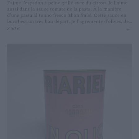
J’aime l’espadon à peine grillé avec du citron. Je l’aime
aussi dans la sauce tomate de la pasta. À la manière
d’une pasta al tonno fresco (thon frais). Cette sauce en
bocal est un très bon départ. Je l’agrémente d’olives, de
+
câpres et de tomates cerises en conserve, une pointe de
8,50
€
piment. Du persil frais. Ou de la menthe. Sur les
scialatielli ! Une pasta napolitaine magnifique pour le
poisson.