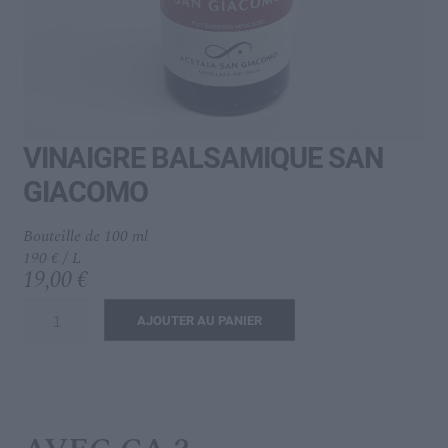
menu
Ouvrir
L’IDÉAL
enfant
le
menu
enfant
VINAIGRE BALSAMIQUE SAN
GIACOMO
Bouteille de 100 ml
190 € / L
19,00
€
quantité
AJOUTER AU PANIER
de
VINAIGRE
BALSAMIQUE
SAN
GIACOMO