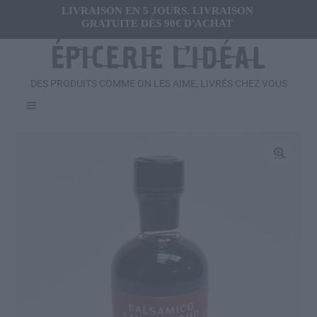
LIVRAISON EN 5 JOURS. LIVRAISON
GRATUITE DÈS 90€ D'ACHAT
DES PRODUITS COMME ON LES AIME, LIVRÉS CHEZ VOUS
Menu
Ouvrir
FRAIS
le
menu
Ouvrir
🔍
SALÉ
enfant
le
menu
Ouvrir
SUCRÉ
enfant
le
menu
Ouvrir
BOISSONS
enfant
le
menu
Ouvrir
CADEAUX
enfant
le