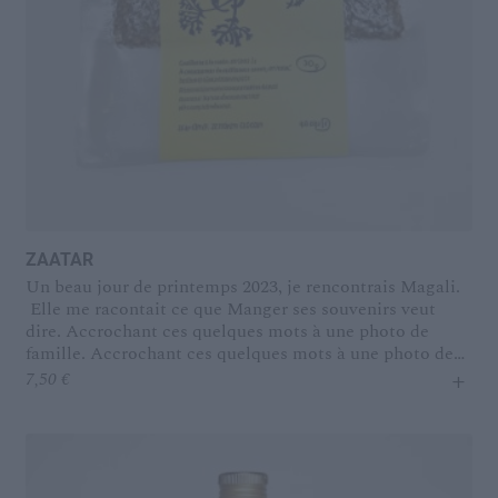
ZAATAR
Un beau jour de printemps 2023, je rencontrais Magali.
Elle me racontait ce que Manger ses souvenirs veut
dire. Accrochant ces quelques mots à une photo de
famille.
Accrochant ces quelques mots à une photo de
+
famille. Magali porte dans son cœur le goût du sumac et
7,50
€
du zaatar sauvage. Cueillis en famille dans les
montagnes du Nord du Liban. Ce jour-là, je goûtais son
zaatar avec les doigts. La sensation d’une herbe
sauvage. Très sauvage. D’un beau mélange, avec le
sésame blond et du sel. Si intense que l’on ne voudrait le