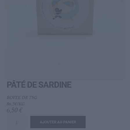
menu
Ouvrir
L’IDÉAL
enfant
le
menu
enfant
PÂTÉ DE SARDINE
BOITE DE 75G
86,5€/KG
6,50
€
quantité
AJOUTER AU PANIER
de