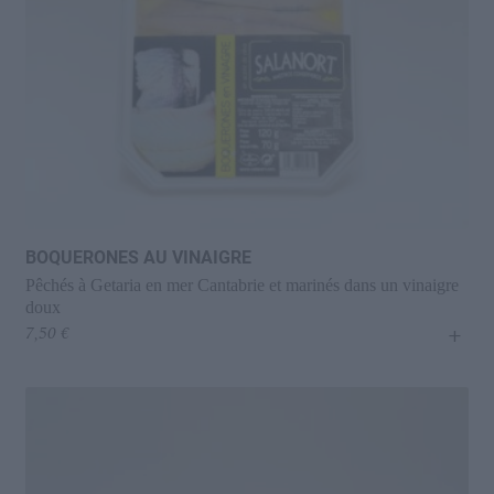
BOQUERONES AU VINAIGRE
Pêchés à Getaria en mer Cantabrie et marinés dans un vinaigre
doux
+
7,50
€