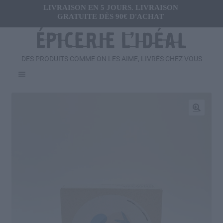
LIVRAISON EN 5 JOURS. LIVRAISON
GRATUITE DÈS 90€ D'ACHAT
DES PRODUITS COMME ON LES AIME, LIVRÉS CHEZ VOUS
Menu
Ouvrir
FRAIS
le
menu
Ouvrir
🔍
SALÉ
enfant
le
menu
Ouvrir
SUCRÉ
enfant
le
menu
Ouvrir
BOISSONS
enfant
le
menu
Ouvrir
CADEAUX
enfant
le