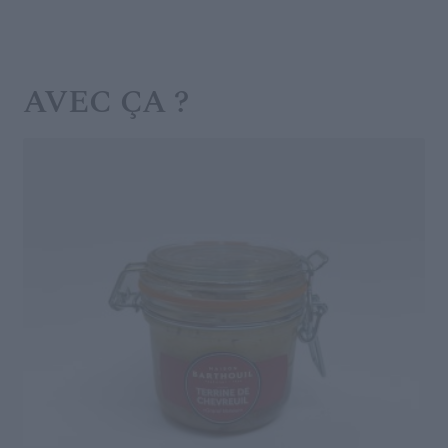
PÂTÉ
DE
SARDINE
AVEC ÇA ?