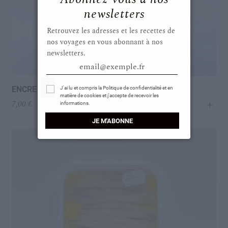
newsletters
Retrouvez les adresses et les recettes de
nos voyages en vous abonnant à nos
newsletters.
email@exemple.fr
Select Options
ENCRE DE SEICHE
J'ai lu et compris la Politique de confidentialité et en
matière de cookies et j'accepte de recevoir les
+
7,00
€
informations.
JE M'ABONNE