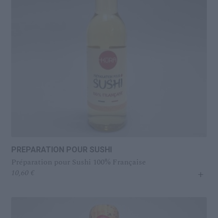
transforment l’alcool en acide acétique. Une pellicule
appelée la ‘mère’ de vinaigre se forme alors à la surface
du vin. Le vinaigre est achevé lorsqu'il atteint 6o°
d'acide acétique et 1,5° d'alcool. On le met alors en
bonbonne, fermée hermétiquement pour le stabiliser.
C'est dans ces bonbonnes que Nathalie obtient des
vinaigres parfumés comme le Taliouine (safran) ou le
Vermeil (cannelle, clou de girofle). Son secret ? Des
épices pilées, mélangées et enfermées dans des sacs
suspendus au-dessus du vinaigre : une recette du XVle
siècle qui permet d'imprégner sans macération le
breuvage. A la dégustation, ces vinaigres déploient
d'étonnants arômes de raisins mûrs et de fines notes
d'agrumes et d'épices. On est bluffé par leur longueur
en bouche.
PREPARATION POUR SUSHI
Préparation pour Sushi 100% Française
+
10,60
€