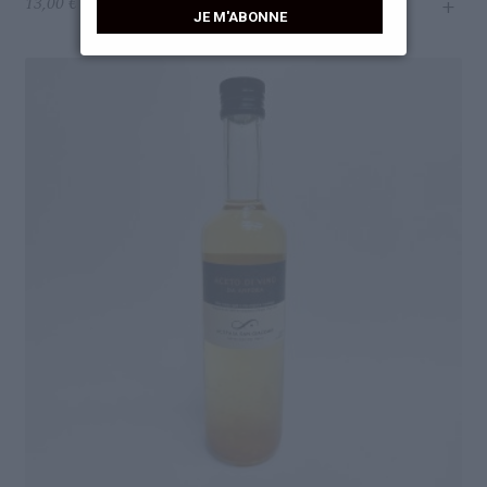
+
13,00
€
JE M'ABONNE