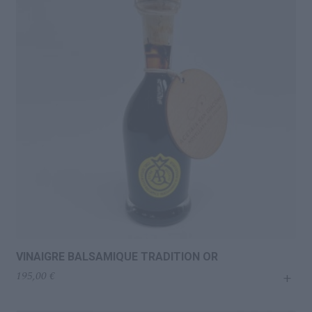
Conserves de poissons
Tomates et Sauces tomates
Pestos en tous genres
Condiments
Piquant
Huiles, Vinaigres, Assaisonnements
Oléagineux
VINAIGRE BALSAMIQUE TRADITION OR
Sels, Poivres et Baies
+
195,00
€
Épices, Aromates