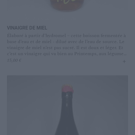
VINAIGRE DE MIEL
Élaboré à partir d’hydromel – cette boisson fermentée à
base d’eau et de miel - dilué avec de l’eau de source. Le
vinaigre de miel n’est pas sucré. Il est doux et léger. Et
c’est un vinaigre qui va bien au Printemps, aux légumes
+
verts. Celui-ci vient de Galice, en Espagne.
15,00
€