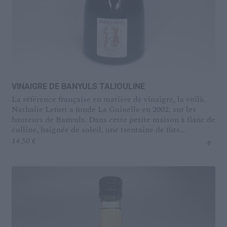
VINAIGRE DE BANYULS TALIOULINE
La référence française en matière de vinaigre, la voilà.
Nathalie Lefort a fondé La Guinelle en 2002, sur les
hauteurs de Banyuls. Dans cette petite maison à flanc de
colline, baignée de soleil, une trentaine de fûts
+
‘travaillent’ à l'élaboration du vinaigre. lnstallés en plein
14,50
€
air, mais à l’abri de la lumière, ils laissent faire le temps.
Il faut entre un mois et demi et quatre mois pour faire
naturellement du vinaigre, quand la fabrication
industrielle ne met que quelques heures. L'essentiel du
travail consiste à contrôler les étapes de la
métamorphose. Le vin est d'abord placé dans des fûts de
chêne sur lesquels a été pratiquée une ouverture, car
c'est grâce au contact de l’air que les bactéries