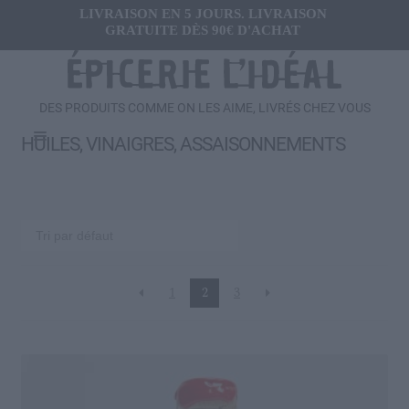
LIVRAISON EN 5 JOURS. LIVRAISON
GRATUITE DÈS 90€ D'ACHAT
DES PRODUITS COMME ON LES AIME, LIVRÉS CHEZ VOUS
Menu
HUILES, VINAIGRES, ASSAISONNEMENTS
Ouvrir
FRAIS
le
menu
Ouvrir
SALÉ
enfant
le
menu
Gressins, Crackers
enfant
1
2
3
Toutes les Olives
Conserves de légumes