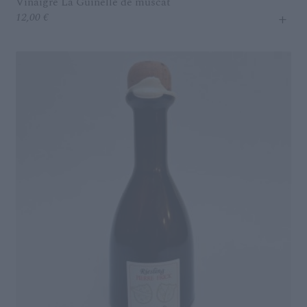
Vinaigre La Guinelle de muscat
menu
+
12,00
€
enfant