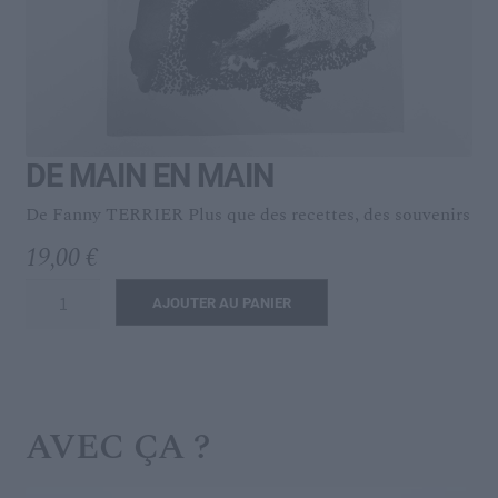
menu
Ouvrir
L’IDÉAL
enfant
le
menu
enfant
DE MAIN EN MAIN
De Fanny TERRIER Plus que des recettes, des souvenirs
19,00
€
quantité
AJOUTER AU PANIER
de
DE
MAIN
EN
AVEC ÇA ?
MAIN