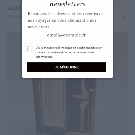
newsletters
SALI E TABACCHI JOURNAL
Retrouvez les adresses et les recettes de
+
30,00
€
nos voyages en vous abonnant à nos
newsletters.
email@exemple.fr
Select Options
J'ai lu et compris la Politique de confidentialité et en
matière de cookies et j'accepte de recevoir les
informations.
JE M'ABONNE