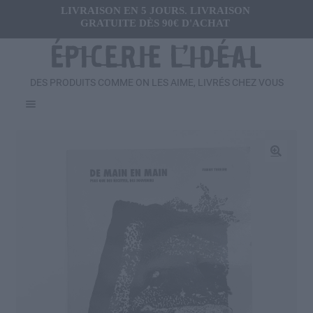
LIVRAISON EN 5 JOURS. LIVRAISON
GRATUITE DÈS 90€ D'ACHAT
DES PRODUITS COMME ON LES AIME, LIVRÉS CHEZ VOUS
Menu
Ouvrir
FRAIS
le
menu
Ouvrir
🔍
SALÉ
enfant
le
menu
Ouvrir
SUCRÉ
enfant
le
menu
Ouvrir
BOISSONS
enfant
le
menu
Ouvrir
CADEAUX
enfant
le