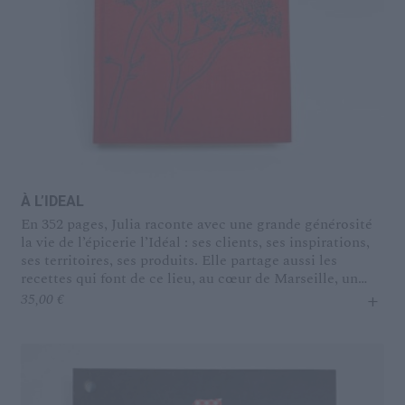
À L’IDEAL
En 352 pages, Julia raconte avec une grande générosité
la vie de l’épicerie l’Idéal : ses clients, ses inspirations,
ses territoires, ses produits. Elle partage aussi les
recettes qui font de ce lieu, au cœur de Marseille, un
+
temple du goût, où tous les jours la même question se
35,00
€
pose : « qu’est-ce qu’on mange ? »