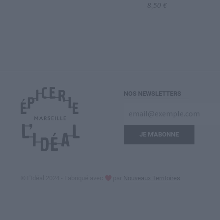
dans la peau c’est pa
8,50
€
NOS NEWSLETTERS
E-
mail
(Nécessaire)
© L'Idéal 2024 - Fabriqué avec
par
Nouveaux Territoires