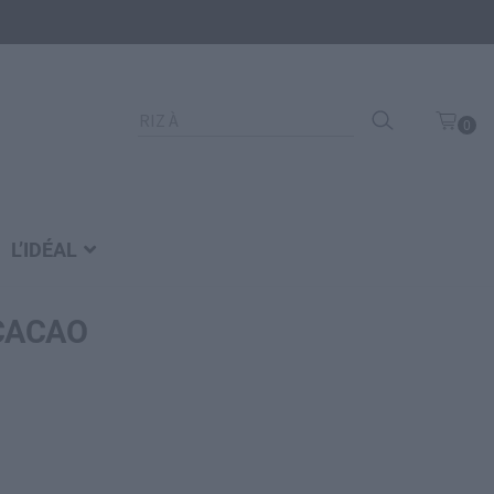
Recherche
0
pour :
art
icl
e
L’IDÉAL
CACAO