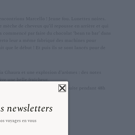
ncontrions Marcello ! Jeune fou. Lunettes noires.
e mèche de cheveux qu’il repousse en arrière et qui
l a commencé par faire du chocolat ‘bean to bar’ dans
berto leur a même fabriqué des machines pour
it que le début ! Et puis ils se sont lancés pour de
ia Ghaura et une explosion d’arômes : des notes
ère une belle fraîcheur.
pendant 30 minutes. Raffinées ensuite pendant 48h
our en exalter les arômes.
 newsletters
 GRUE DE CACAO
 nos voyages en vous