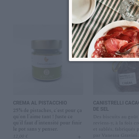
CREMA AL PISTACCHIO
CANISTRELLI CACA
DE SEL
25% de pistaches, c'est pour ça
qu'on l'aime tant ! Juste ce
Des biscuits au goût
qu'il faut d'intensité pour finir
reviens-y, à la fois c
le pot sans y penser.
et sablés, fabriqués
+
par Vanessa Gravini. 
12,00
€