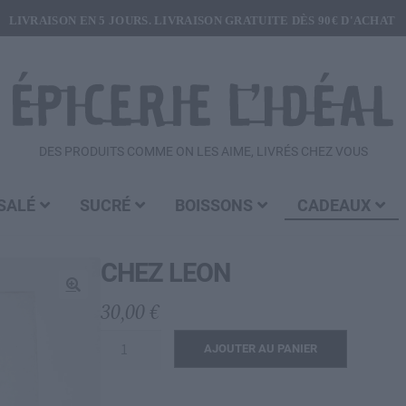
LIVRAISON EN 5 JOURS. LIVRAISON GRATUITE DÈS 90€ D'ACHAT
DES PRODUITS COMME ON LES AIME, LIVRÉS CHEZ VOUS
SALÉ
SUCRÉ
BOISSONS
CADEAUX
CHEZ LEON
30,00
€
🔍
quantité
AJOUTER AU PANIER
de
CHEZ