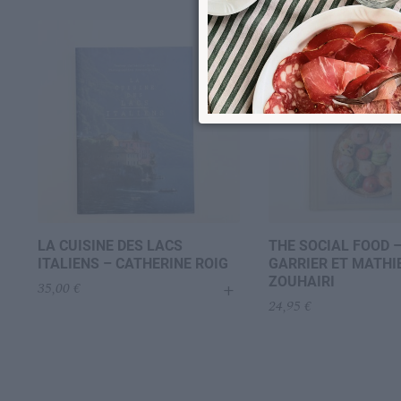
LA CUISINE DES LACS
THE SOCIAL FOOD –
ITALIENS – CATHERINE ROIG
GARRIER ET MATHI
ZOUHAIRI
+
35,00
€
24,95
€