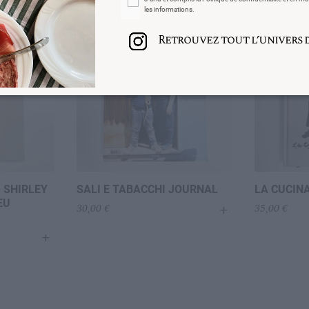
les informations.
Retrouvez tout l’univers de
 SHIRLEY
SALI E TABACCHI JOURNAL
LA CUCINA
EU
+
30,00
€
35,00
€
+