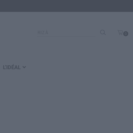
Recherche
0
pour :
art
icl
e
L’IDÉAL