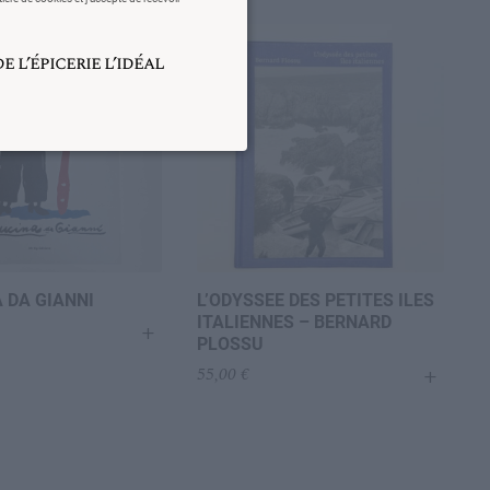
 l’épicerie l’idéal
 DA GIANNI
L’ODYSSEE DES PETITES ILES
ITALIENNES – BERNARD
+
PLOSSU
+
55,00
€